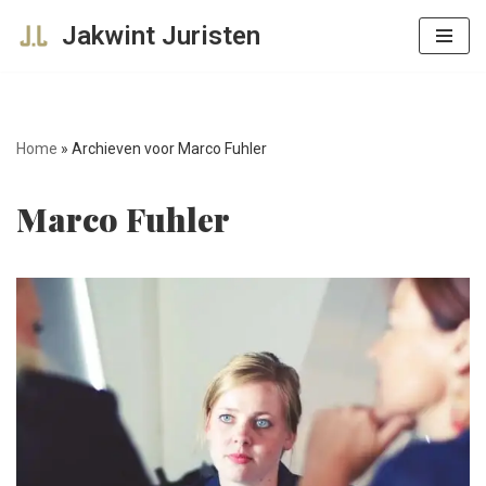
Jakwint Juristen
Ga
naar
de
inhoud
Home
»
Archieven voor Marco Fuhler
Marco Fuhler